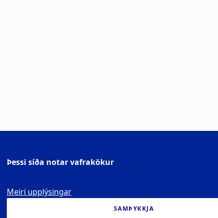
Þessi síða notar vafrakökur
Meiri upplýsingar
SAMÞYKKJA